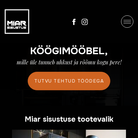
KÖÖGIMÖÖBEL,
mille üle tunneb uhkust ja rõõmu kogu pere!
TUTVU TEHTUD TÖÖDEGA
Miar sisustuse tootevalik