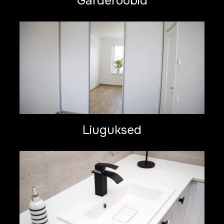
Garderoobid
Liuguksed