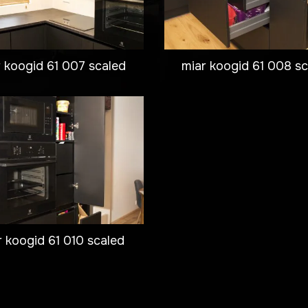
 koogid 61 007 scaled
miar koogid 61 008 s
r koogid 61 010 scaled