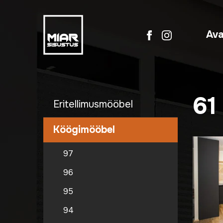
Ava
61
Eritellimusmööbel
Köögimööbel
97
96
95
94