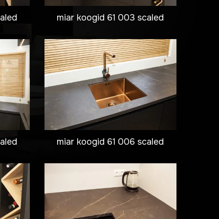
caled
miar koogid 61 003 scaled
caled
miar koogid 61 006 scaled