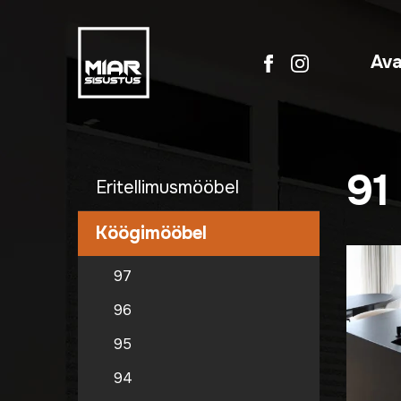
Ava
91
Eritellimusmööbel
Köögimööbel
97
96
95
94