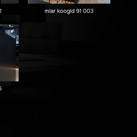
2
miar koogid 91 003
5