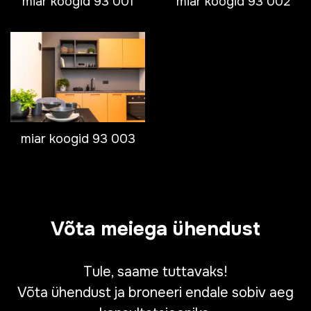
miar koogid 93 001
miar koogid 93 002
miar koogid 93 003
Võta meiega ühendust
Tule, saame tuttavaks!
Võta ühendust ja broneeri endale sobiv aeg